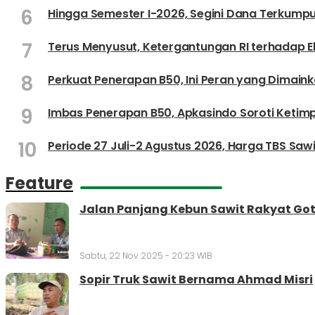
6
Hingga Semester I-2026, Segini Dana Terkumpu
7
Terus Menyusut, Ketergantungan RI terhadap 
8
Perkuat Penerapan B50, Ini Peran yang Dimaink
9
Imbas Penerapan B50, Apkasindo Soroti Keti
10
Periode 27 Juli-2 Agustus 2026, Harga TBS Sa
Feature
Jalan Panjang Kebun Sawit Rakyat Got
Sabtu, 22 Nov 2025 - 20:23 WIB
Sopir Truk Sawit Bernama Ahmad Misri