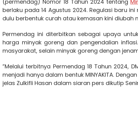
(permendag) Nomor 18 Tahun 2024 tentang
Mi
berlaku pada 14 Agustus 2024. Regulasi baru i
dulu berbentuk curah atau kemasan kini diubah
Permendag ini diterbitkan sebagai upaya untu
harga minyak goreng dan pengendalian inflasi
masyarakat, selain minyak goreng dengan jena
”Melalui terbitnya Permendag 18 Tahun 2024, 
menjadi hanya dalam bentuk MINYAKITA. Dengan 
jelas Zulkifli Hasan dalam siaran pers dikutip Seni