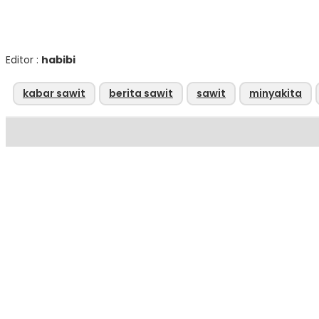
Editor :
habibi
kabar sawit
berita sawit
sawit
minyakita