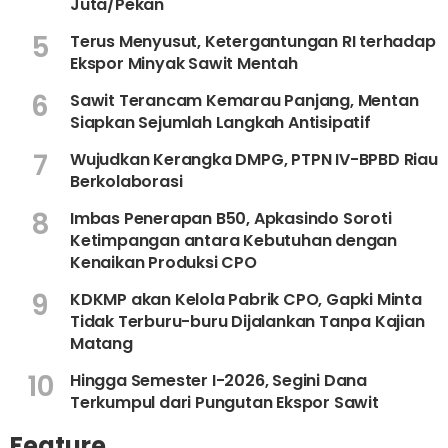
Juta/Pekan
5
Terus Menyusut, Ketergantungan RI terhadap
Ekspor Minyak Sawit Mentah
6
Sawit Terancam Kemarau Panjang, Mentan
Siapkan Sejumlah Langkah Antisipatif
7
Wujudkan Kerangka DMPG, PTPN IV-BPBD Riau
Berkolaborasi
8
Imbas Penerapan B50, Apkasindo Soroti
Ketimpangan antara Kebutuhan dengan
Kenaikan Produksi CPO
9
KDKMP akan Kelola Pabrik CPO, Gapki Minta
Tidak Terburu-buru Dijalankan Tanpa Kajian
Matang
10
Hingga Semester I-2026, Segini Dana
Terkumpul dari Pungutan Ekspor Sawit
Feature