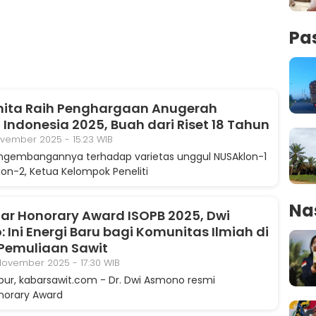
Pa
nita Raih Penghargaan Anugerah
 Indonesia 2025, Buah dari Riset 18 Tahun
ovember 2025 - 15:23 WIB
ngembangannya terhadap varietas unggul NUSAklon-1
on-2, Ketua Kelompok Peneliti
Na
lar Honorary Award ISOPB 2025, Dwi
 Ini Energi Baru bagi Komunitas Ilmiah di
Pemuliaan Sawit
November 2025 - 17:30 WIB
ur, kabarsawit.com - Dr. Dwi Asmono resmi
norary Award