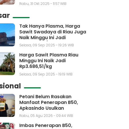
Rabu, 31 Okt 2025 - 11:57 WIB
sar
Tak Hanya Plasma, Harga
Sawit Swadaya di Riau Juga
Naik Minggu Ini Jadi
Rp3.650,30/kg
Selasa, 09 Sep 2025 - 19:26 WIB
Harga Sawit Plasma Riau
Minggu Ini Naik Jadi
Rp3.686,51/kg
Selasa, 09 Sep 2025 - 19:19 WIB
sional
Petani Belum Rasakan
Manfaat Penerapan B50,
Apkasindo Usulkan
Pembentukan Bursa Sawit
Rabu, 05 Agu 2026 - 09:44 WIB
Indonesia
Imbas Penerapan B50,