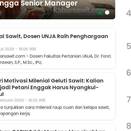
rejo Sanggau Ledo
i 2023 - 10:37 WIB
oal Sawit, Dosen UNJA Raih Penghargaan
uli 2026 - 16:06 WIB
arsawit.com - Dosen Fakultas Pertanian UNJA, Dr. Forst.
wan, S.P., M.Sc., IPU,
ri Motivasi Milenial Geluti Sawit: Kalian
jadi Petani Enggak Harus Nyangkul-
ul
7
Februari 2026 - 16:25 WIB
ta tunjukkan cara milenial raup cuan dari kelapa sawit,
 lapangan kerja,