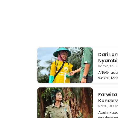
Dari Lo
Nyambi 
Kamis, 09 O
ANGGI adal
waktu. Me
Farwiza
Konserv
Rabu, 01 Ok
Aceh, kab