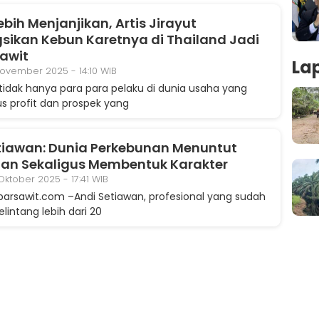
Lebih Menjanjikan, Artis Jirayut
gsikan Kebun Karetnya di Thailand Jadi
awit
La
November 2025 - 14:10 WIB
idak hanya para para pelaku di dunia usaha yang
 profit dan prospek yang
tiawan: Dunia Perkebunan Menuntut
an Sekaligus Membentuk Karakter
Oktober 2025 - 17:41 WIB
arsawit.com –Andi Setiawan, profesional yang sudah
intang lebih dari 20