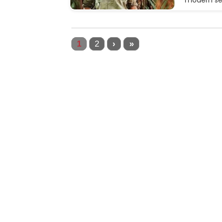
modern se
1
2
›
»