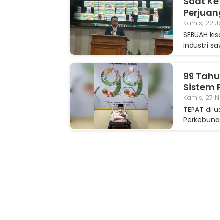
Saat Ke
Perjuan
Kamis, 22 J
SEBUAH kis
industri 
99 Tahu
Sistem 
Kamis, 27 
TEPAT di u
Perkebunan