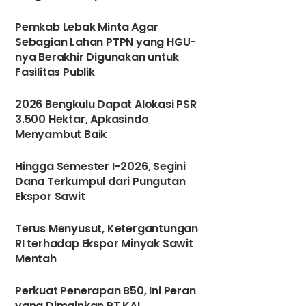
Dari Penjaga Sekolah hi
4
Pemkab Lebak Minta Agar
Selasa, 03 Januari 2023 - 11:53 WIB
1
2
Sebagian Lahan PTPN yang HGU-
nya Berakhir Digunakan untuk
Fasilitas Publik
5
2026 Bengkulu Dapat Alokasi PSR
3.500 Hektar, Apkasindo
Menyambut Baik
6
Hingga Semester I-2026, Segini
Dana Terkumpul dari Pungutan
Ekspor Sawit
Terus Menyusut, Ketergantungan
RI terhadap Ekspor Minyak Sawit
Mentah
8
Perkuat Penerapan B50, Ini Peran
yang Dimainkan PT KAI