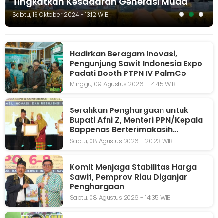
Tingkatkan Kesadaran Generasi Muda
Sabtu, 19 Oktober 2024 - 13:12 WIB
Hadirkan Beragam Inovasi,
Pengunjung Sawit Indonesia Expo
Padati Booth PTPN IV PalmCo
Minggu, 09 Agustus 2026 - 14:45 WIB
Serahkan Penghargaan untuk
Bupati Afni Z, Menteri PPN/Kepala
Bappenas Berterimakasih
Diceritakan Sejarah Kerajaan Siak
Sabtu, 08 Agustus 2026 - 20:23 WIB
Komit Menjaga Stabilitas Harga
Sawit, Pemprov Riau Diganjar
Penghargaan
Sabtu, 08 Agustus 2026 - 14:35 WIB