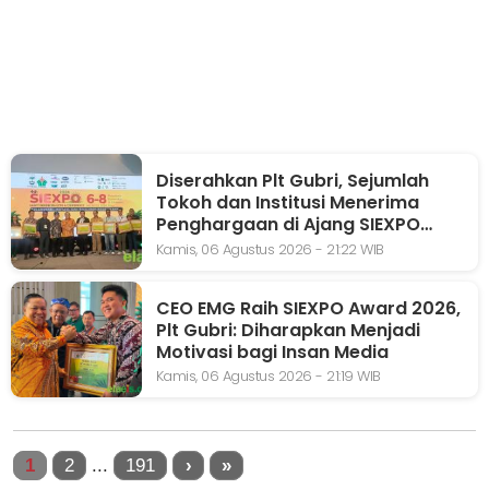
Diserahkan Plt Gubri, Sejumlah
Tokoh dan Institusi Menerima
Penghargaan di Ajang SIEXPO
2026
Kamis, 06 Agustus 2026 - 21:22 WIB
CEO EMG Raih SIEXPO Award 2026,
Plt Gubri: Diharapkan Menjadi
Motivasi bagi Insan Media
Kamis, 06 Agustus 2026 - 21:19 WIB
1
2
...
191
›
»