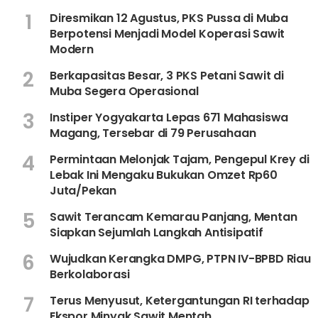
1
Diresmikan 12 Agustus, PKS Pussa di Muba
Berpotensi Menjadi Model Koperasi Sawit
Modern
2
Berkapasitas Besar, 3 PKS Petani Sawit di
Muba Segera Operasional
3
Instiper Yogyakarta Lepas 671 Mahasiswa
Magang, Tersebar di 79 Perusahaan
4
Permintaan Melonjak Tajam, Pengepul Krey di
Lebak Ini Mengaku Bukukan Omzet Rp60
Juta/Pekan
5
Sawit Terancam Kemarau Panjang, Mentan
Siapkan Sejumlah Langkah Antisipatif
6
Wujudkan Kerangka DMPG, PTPN IV-BPBD Riau
Berkolaborasi
7
Terus Menyusut, Ketergantungan RI terhadap
Ekspor Minyak Sawit Mentah