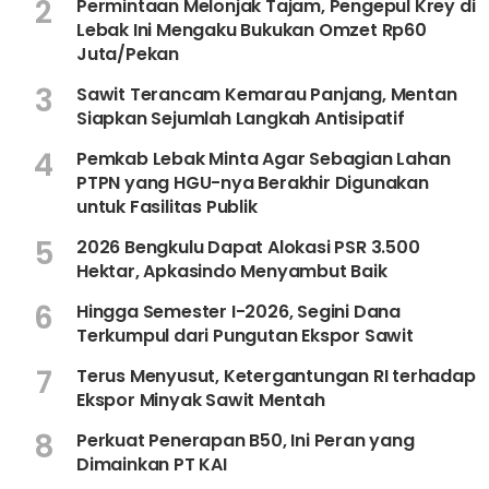
2
Permintaan Melonjak Tajam, Pengepul Krey di
Lebak Ini Mengaku Bukukan Omzet Rp60
Juta/Pekan
3
Sawit Terancam Kemarau Panjang, Mentan
Siapkan Sejumlah Langkah Antisipatif
4
Pemkab Lebak Minta Agar Sebagian Lahan
PTPN yang HGU-nya Berakhir Digunakan
untuk Fasilitas Publik
5
2026 Bengkulu Dapat Alokasi PSR 3.500
Hektar, Apkasindo Menyambut Baik
6
Hingga Semester I-2026, Segini Dana
Terkumpul dari Pungutan Ekspor Sawit
7
Terus Menyusut, Ketergantungan RI terhadap
Ekspor Minyak Sawit Mentah
8
Perkuat Penerapan B50, Ini Peran yang
Dimainkan PT KAI