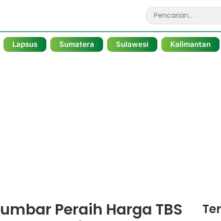
Lapsus
Sumatera
Sulawesi
Kalimantan
umbar Peraih Harga TBS
Te