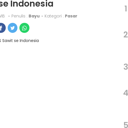
se Indonesia
1
 WIB
•
Penulis :
Bayu
•
Kategori :
Pasar
2