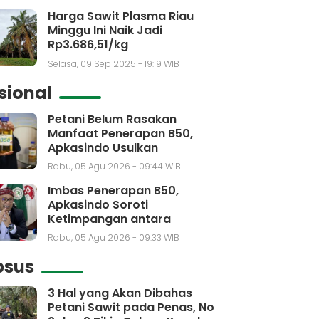
Harga Sawit Plasma Riau
Minggu Ini Naik Jadi
Rp3.686,51/kg
Selasa, 09 Sep 2025 - 19:19 WIB
sional
Petani Belum Rasakan
Manfaat Penerapan B50,
Apkasindo Usulkan
Pembentukan Bursa Sawit
Rabu, 05 Agu 2026 - 09:44 WIB
Indonesia
Imbas Penerapan B50,
Apkasindo Soroti
Ketimpangan antara
Kebutuhan dengan Kenaikan
Rabu, 05 Agu 2026 - 09:33 WIB
Produksi CPO
psus
3 Hal yang Akan Dibahas
Petani Sawit pada Penas, No