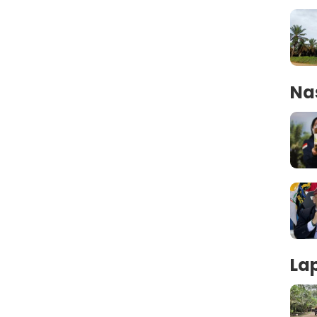
Na
La