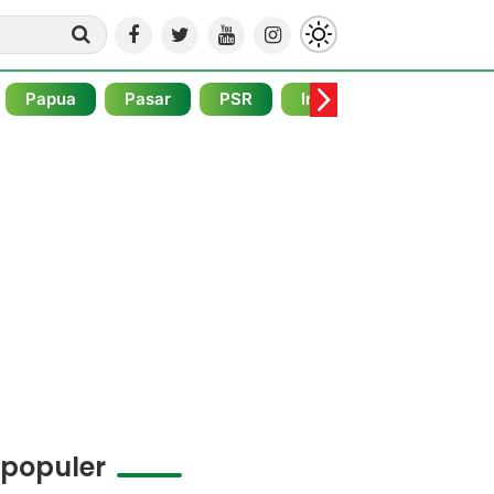
Papua
Pasar
PSR
Internasional
Pojo
rpopuler