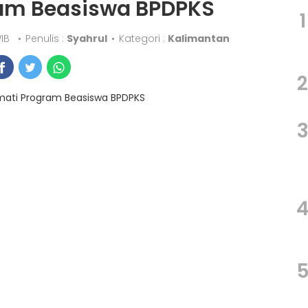
ram Beasiswa BPDPKS
1
WIB
•
Penulis :
Syahrul
•
Kategori :
Kalimantan
2