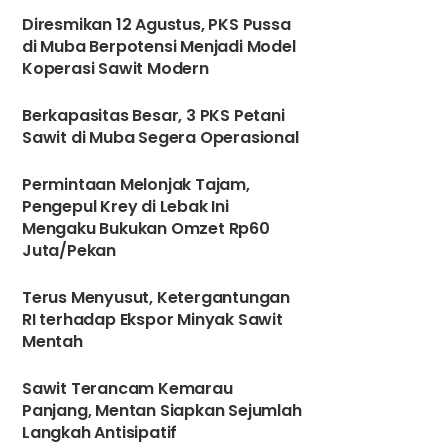
Diresmikan 12 Agustus, PKS Pussa
di Muba Berpotensi Menjadi Model
Koperasi Sawit Modern
Berkapasitas Besar, 3 PKS Petani
Sawit di Muba Segera Operasional
3
Permintaan Melonjak Tajam,
Pengepul Krey di Lebak Ini
Mengaku Bukukan Omzet Rp60
Juta/Pekan
4
Terus Menyusut, Ketergantungan
RI terhadap Ekspor Minyak Sawit
Mentah
5
Sawit Terancam Kemarau
Panjang, Mentan Siapkan Sejumlah
Langkah Antisipatif