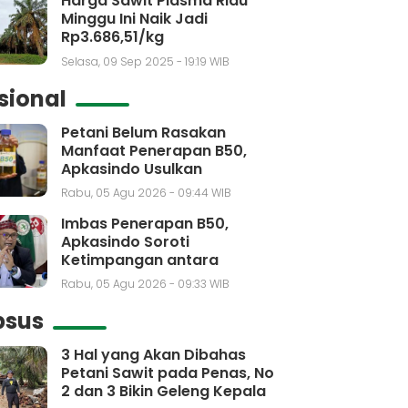
Harga Sawit Plasma Riau
Minggu Ini Naik Jadi
Rp3.686,51/kg
Selasa, 09 Sep 2025 - 19:19 WIB
sional
Petani Belum Rasakan
Manfaat Penerapan B50,
Apkasindo Usulkan
Pembentukan Bursa Sawit
Rabu, 05 Agu 2026 - 09:44 WIB
Indonesia
Imbas Penerapan B50,
Apkasindo Soroti
Ketimpangan antara
Kebutuhan dengan Kenaikan
Rabu, 05 Agu 2026 - 09:33 WIB
Produksi CPO
psus
3 Hal yang Akan Dibahas
Petani Sawit pada Penas, No
2 dan 3 Bikin Geleng Kepala