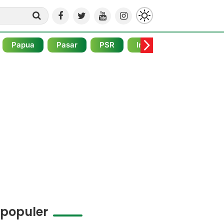
Papua
Pasar
PSR
Internasional
Pojo
rpopuler