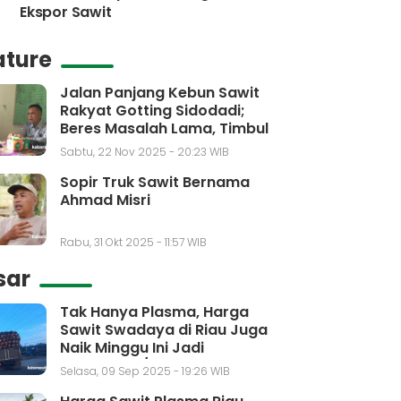
Ekspor Sawit
ature
Jalan Panjang Kebun Sawit
Rakyat Gotting Sidodadi;
Beres Masalah Lama, Timbul
Masalah Baru
Sabtu, 22 Nov 2025 - 20:23 WIB
Sopir Truk Sawit Bernama
Ahmad Misri
Rabu, 31 Okt 2025 - 11:57 WIB
sar
Tak Hanya Plasma, Harga
Sawit Swadaya di Riau Juga
Naik Minggu Ini Jadi
Rp3.650,30/kg
Selasa, 09 Sep 2025 - 19:26 WIB