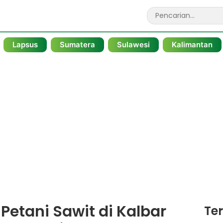
Lapsus
Sumatera
Sulawesi
Kalimantan
Petani Sawit di Kalbar
Te