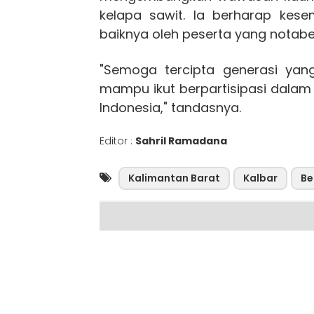
kelapa sawit. Ia berharap kes
baiknya oleh peserta yang notabe
"Semoga tercipta generasi ya
mampu ikut berpartisipasi dala
Indonesia," tandasnya.
Editor :
Sahril Ramadana
Kalimantan Barat
Kalbar
Be