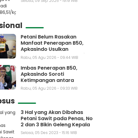
Selasa, 09 Sep 2025 - 19:19 WIB
sional
Petani Belum Rasakan
Manfaat Penerapan B50,
Apkasindo Usulkan
Pembentukan Bursa Sawit
Rabu, 05 Agu 2026 - 09:44 WIB
Indonesia
Imbas Penerapan B50,
Apkasindo Soroti
Ketimpangan antara
Kebutuhan dengan Kenaikan
Rabu, 05 Agu 2026 - 09:33 WIB
Produksi CPO
psus
3 Hal yang Akan Dibahas
Petani Sawit pada Penas, No
2 dan 3 Bikin Geleng Kepala
Selasa, 05 Des 2023 - 15:16 WIB