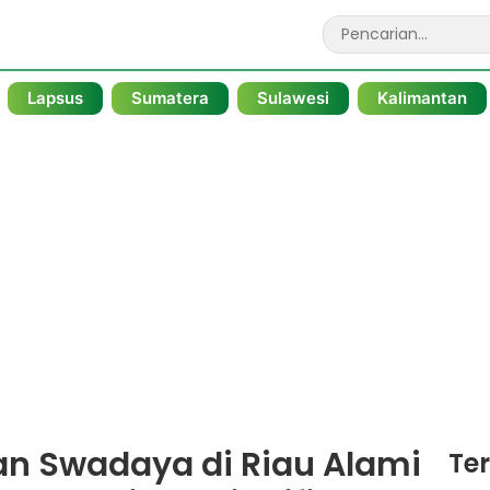
Lapsus
Sumatera
Sulawesi
Kalimantan
an Swadaya di Riau Alami
Te