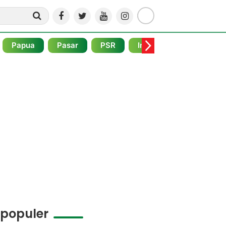
Papua
Pasar
PSR
Internasional
Pojo
rpopuler