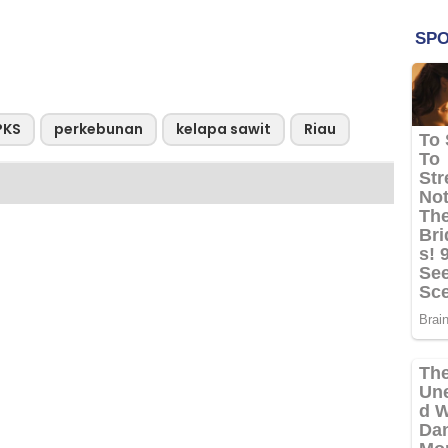
PKS
perkebunan
kelapa sawit
Riau