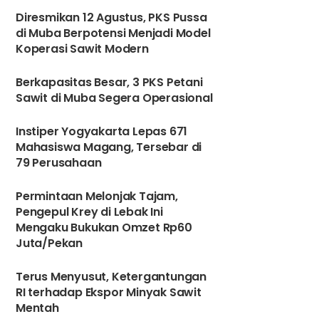
Diresmikan 12 Agustus, PKS Pussa
di Muba Berpotensi Menjadi Model
Koperasi Sawit Modern
Berkapasitas Besar, 3 PKS Petani
Sawit di Muba Segera Operasional
3
Instiper Yogyakarta Lepas 671
Mahasiswa Magang, Tersebar di
79 Perusahaan
4
Permintaan Melonjak Tajam,
Pengepul Krey di Lebak Ini
Mengaku Bukukan Omzet Rp60
Juta/Pekan
5
Terus Menyusut, Ketergantungan
RI terhadap Ekspor Minyak Sawit
Mentah