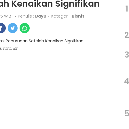
ah Kenaikan Signifikan
1
:25 WIB
•
Penulis :
Bayu
•
Kategori :
Bisnis
2
foto: ist