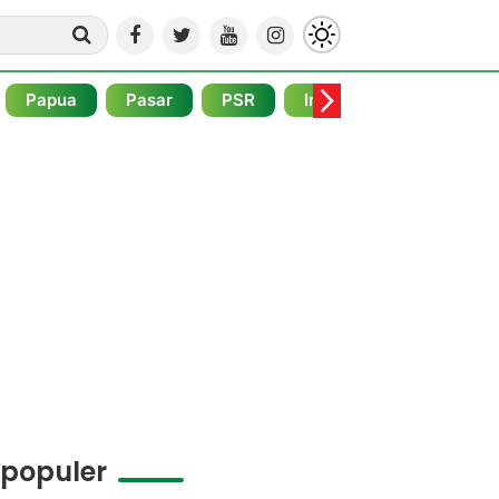
Papua
Pasar
PSR
Internasional
Pojo
rpopuler