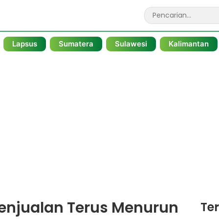
Lapsus
Sumatera
Sulawesi
Kalimantan
Penjualan Terus Menurun
Te