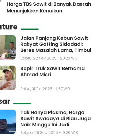
Harga TBS Sawit di Banyak Daerah
Menunjukkan Kenaikan
ature
Jalan Panjang Kebun Sawit
Rakyat Gotting Sidodadi;
Beres Masalah Lama, Timbul
Masalah Baru
Sabtu, 22 Nov 2025 - 20:23 WIB
Sopir Truk Sawit Bernama
Ahmad Misri
Rabu, 31 Okt 2025 - 11:57 WIB
sar
Tak Hanya Plasma, Harga
Sawit Swadaya di Riau Juga
Naik Minggu Ini Jadi
Rp3.650,30/kg
Selasa, 09 Sep 2025 - 19:26 WIB