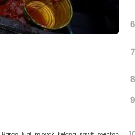
7
1
 Harga jual minyak kelapa sawit mentah