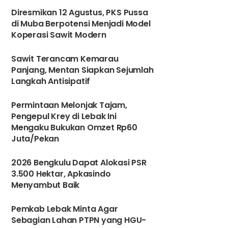
Diresmikan 12 Agustus, PKS Pussa
di Muba Berpotensi Menjadi Model
Koperasi Sawit Modern
Sawit Terancam Kemarau
Panjang, Mentan Siapkan Sejumlah
Langkah Antisipatif
3
Permintaan Melonjak Tajam,
Pengepul Krey di Lebak Ini
Mengaku Bukukan Omzet Rp60
Juta/Pekan
4
2026 Bengkulu Dapat Alokasi PSR
3.500 Hektar, Apkasindo
Menyambut Baik
5
Pemkab Lebak Minta Agar
Sebagian Lahan PTPN yang HGU-