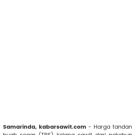
Samarinda, kabarsawit.com
- Harga tandan
buah segar (TBS) kelapa sawit dari pekebun