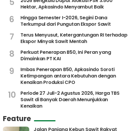
5
2026 Bengkulu Dapat Alokasi PSR 3.500
Hektar, Apkasindo Menyambut Baik
6
Hingga Semester I-2026, Segini Dana
Terkumpul dari Pungutan Ekspor Sawit
7
Terus Menyusut, Ketergantungan RI terhadap
Ekspor Minyak Sawit Mentah
8
Perkuat Penerapan B50, Ini Peran yang
Dimainkan PT KAI
9
Imbas Penerapan B50, Apkasindo Soroti
Ketimpangan antara Kebutuhan dengan
Kenaikan Produksi CPO
10
Periode 27 Juli-2 Agustus 2026, Harga TBS
Sawit di Banyak Daerah Menunjukkan
Kenaikan
Feature
Jalan Panjang Kebun Sawit Rakyat