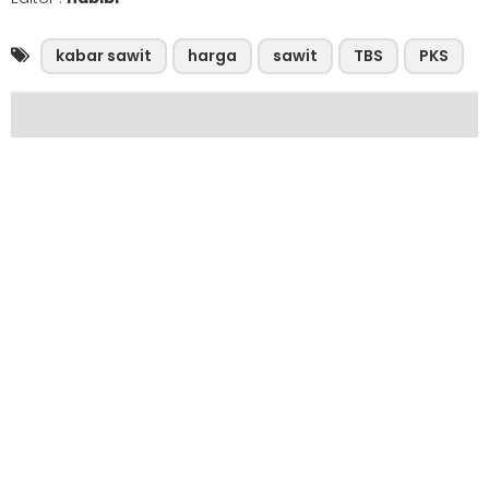
kabar sawit
harga
sawit
TBS
PKS