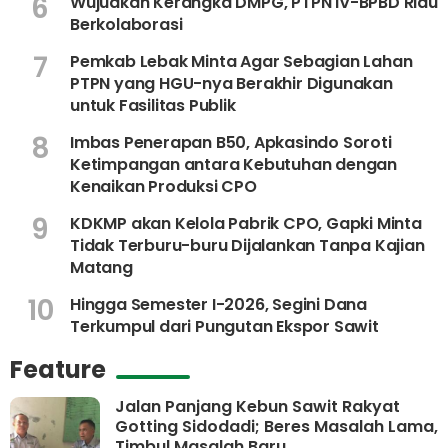
6
Wujudkan Kerangka DMPG, PTPN IV-BPBD Riau
Berkolaborasi
7
Pemkab Lebak Minta Agar Sebagian Lahan
PTPN yang HGU-nya Berakhir Digunakan
untuk Fasilitas Publik
8
Imbas Penerapan B50, Apkasindo Soroti
Ketimpangan antara Kebutuhan dengan
Kenaikan Produksi CPO
9
KDKMP akan Kelola Pabrik CPO, Gapki Minta
Tidak Terburu-buru Dijalankan Tanpa Kajian
Matang
10
Hingga Semester I-2026, Segini Dana
Terkumpul dari Pungutan Ekspor Sawit
Feature
Jalan Panjang Kebun Sawit Rakyat
Gotting Sidodadi; Beres Masalah Lama,
Timbul Masalah Baru