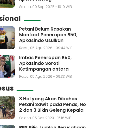
Selasa, 09 Sep 2025 - 19:19 WIB
sional
Petani Belum Rasakan
Manfaat Penerapan B50,
Apkasindo Usulkan
Pembentukan Bursa Sawit
Rabu, 05 Agu 2026 - 09:44 WIB
Indonesia
Imbas Penerapan B50,
Apkasindo Soroti
Ketimpangan antara
Kebutuhan dengan Kenaikan
Rabu, 05 Agu 2026 - 09:33 WIB
Produksi CPO
psus
3 Hal yang Akan Dibahas
Petani Sawit pada Penas, No
2 dan 3 Bikin Geleng Kepala
Selasa, 05 Des 2023 - 15:16 WIB
BPS Rilis Jumlah Perusahaan