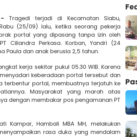
Fe
m -
Tragedi terjadi di Kecamatan Siabu,
abu (25/09) lalu, ketika seorang pekerja
rak portal yang dipasang tanpa izin oleh
T Ciliandra Perkasa. Korban, Yandri (24
a Paula dan anak berusia 2,5 tahun.
rangkat kerja sekitar pukul 05.30 WIB. Karena
 menyadari keberadaan portal tersebut dan
Pa
terbentur portal, membuatnya terjatuh ke
atiannya. Masyarakat yang marah atas
sinya dengan membakar pos pengamanan PT
upati Kampar, Hambali MBA MH, melakukan
Ia menyampaikan rasa duka yang mendalam