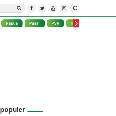
Papua
Pasar
PSR
Internasional
Pojo
rpopuler