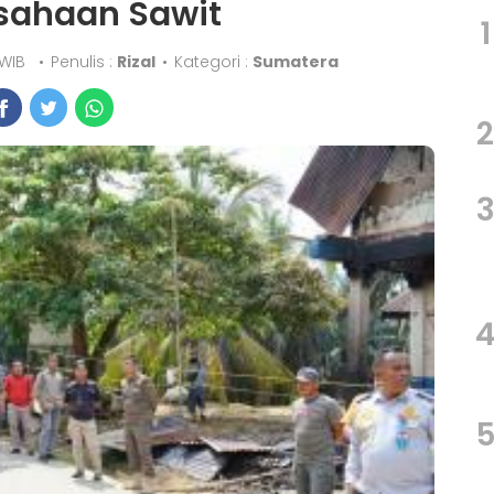
usahaan Sawit
1
0 WIB
•
Penulis :
Rizal
•
Kategori :
Sumatera
2