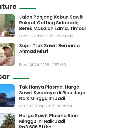
ature
Jalan Panjang Kebun Sawit
Rakyat Gotting Sidodadi;
Beres Masalah Lama, Timbul
Masalah Baru
Sabtu, 22 Nov 2025 - 20:23 WIB
Sopir Truk Sawit Bernama
Ahmad Misri
Rabu, 31 Okt 2025 - 11:57 WIB
sar
Tak Hanya Plasma, Harga
Sawit Swadaya di Riau Juga
Naik Minggu Ini Jadi
Rp3.650,30/kg
Selasa, 09 Sep 2025 - 19:26 WIB
Harga Sawit Plasma Riau
Minggu Ini Naik Jadi
Rp3.686,51/kg