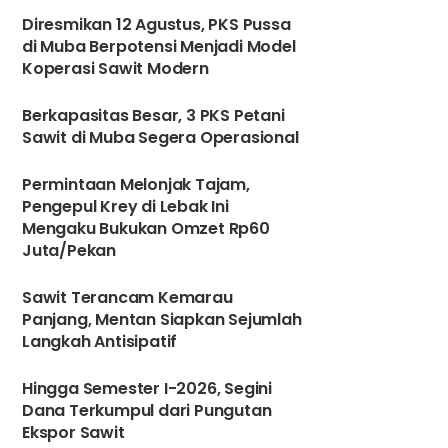
Diresmikan 12 Agustus, PKS Pussa
di Muba Berpotensi Menjadi Model
Koperasi Sawit Modern
Berkapasitas Besar, 3 PKS Petani
Sawit di Muba Segera Operasional
3
Permintaan Melonjak Tajam,
Pengepul Krey di Lebak Ini
Mengaku Bukukan Omzet Rp60
Juta/Pekan
4
Sawit Terancam Kemarau
Panjang, Mentan Siapkan Sejumlah
Langkah Antisipatif
5
Hingga Semester I-2026, Segini
Dana Terkumpul dari Pungutan
Ekspor Sawit