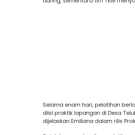
daring, sementara tim TKM menyaj
Selama enam hari, pelatihan berl
diisi praktik lapangan di Desa Te
dijelaskan Emiliana dalam rilis P