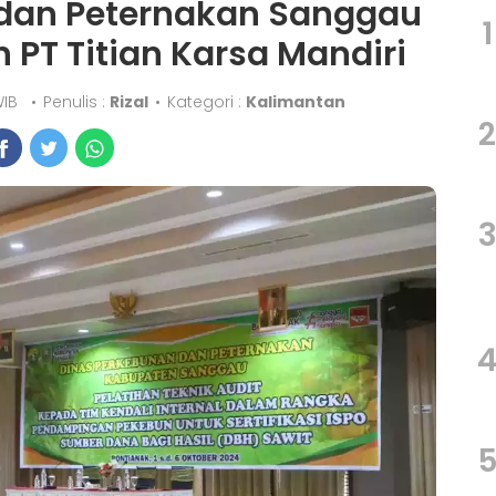
 dan Peternakan Sanggau
1
 PT Titian Karsa Mandiri
 WIB
•
Penulis :
Rizal
•
Kategori :
Kalimantan
2