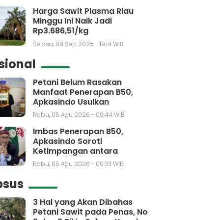
Harga Sawit Plasma Riau
Minggu Ini Naik Jadi
Rp3.686,51/kg
Selasa, 09 Sep 2025 - 19:19 WIB
sional
Petani Belum Rasakan
Manfaat Penerapan B50,
Apkasindo Usulkan
Pembentukan Bursa Sawit
Rabu, 05 Agu 2026 - 09:44 WIB
Indonesia
Imbas Penerapan B50,
Apkasindo Soroti
Ketimpangan antara
Kebutuhan dengan Kenaikan
Rabu, 05 Agu 2026 - 09:33 WIB
Produksi CPO
psus
3 Hal yang Akan Dibahas
Petani Sawit pada Penas, No