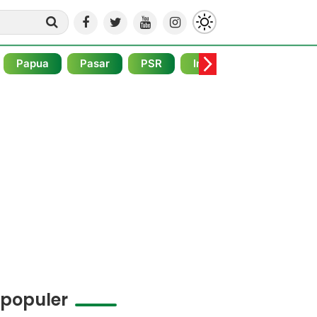
Papua
Pasar
PSR
Internasional
Pojo
rpopuler