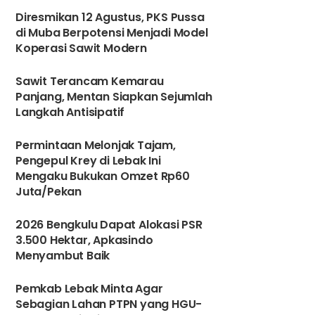
Diresmikan 12 Agustus, PKS Pussa
di Muba Berpotensi Menjadi Model
Koperasi Sawit Modern
Sawit Terancam Kemarau
Panjang, Mentan Siapkan Sejumlah
Langkah Antisipatif
3
Permintaan Melonjak Tajam,
Pengepul Krey di Lebak Ini
Mengaku Bukukan Omzet Rp60
Juta/Pekan
4
2026 Bengkulu Dapat Alokasi PSR
3.500 Hektar, Apkasindo
Menyambut Baik
5
Pemkab Lebak Minta Agar
Sebagian Lahan PTPN yang HGU-