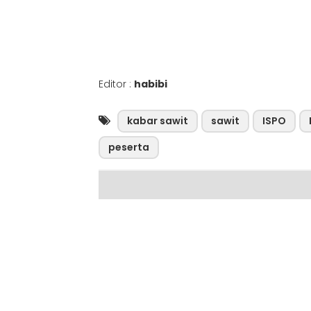
Editor :
habibi
kabar sawit
sawit
ISPO
peserta