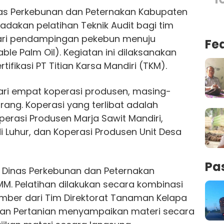
as Perkebunan dan Peternakan Kabupaten
dakan pelatihan Teknik Audit bagi tim
 dari pendampingan pekebun menuju
Fe
able Palm Oil). Kegiatan ini dilaksanakan
fikasi PT Titian Karsa Mandiri (TKM).
 dari empat koperasi produsen, masing-
orang. Koperasi yang terlibat adalah
perasi Produsen Marja Sawit Mandiri,
i Luhur, dan Koperasi Produsen Unit Desa
Pa
is Dinas Perkebunan dan Peternakan
M. Pelatihan dilakukan secara kombinasi
umber dari Tim Direktorat Tanaman Kelapa
ian Pertanian menyampaikan materi secara