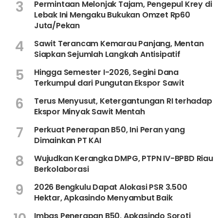
3
Permintaan Melonjak Tajam, Pengepul Krey di
Lebak Ini Mengaku Bukukan Omzet Rp60
Juta/Pekan
4
Sawit Terancam Kemarau Panjang, Mentan
Siapkan Sejumlah Langkah Antisipatif
5
Hingga Semester I-2026, Segini Dana
Terkumpul dari Pungutan Ekspor Sawit
6
Terus Menyusut, Ketergantungan RI terhadap
Ekspor Minyak Sawit Mentah
7
Perkuat Penerapan B50, Ini Peran yang
Dimainkan PT KAI
8
Wujudkan Kerangka DMPG, PTPN IV-BPBD Riau
Berkolaborasi
9
2026 Bengkulu Dapat Alokasi PSR 3.500
Hektar, Apkasindo Menyambut Baik
Imbas Penerapan B50, Apkasindo Soroti