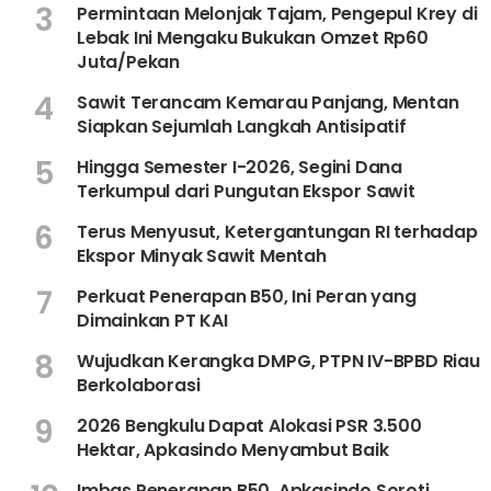
3
Permintaan Melonjak Tajam, Pengepul Krey di
Lebak Ini Mengaku Bukukan Omzet Rp60
Juta/Pekan
4
Sawit Terancam Kemarau Panjang, Mentan
Siapkan Sejumlah Langkah Antisipatif
5
Hingga Semester I-2026, Segini Dana
Terkumpul dari Pungutan Ekspor Sawit
6
Terus Menyusut, Ketergantungan RI terhadap
Ekspor Minyak Sawit Mentah
7
Perkuat Penerapan B50, Ini Peran yang
Dimainkan PT KAI
8
Wujudkan Kerangka DMPG, PTPN IV-BPBD Riau
Berkolaborasi
9
2026 Bengkulu Dapat Alokasi PSR 3.500
Hektar, Apkasindo Menyambut Baik
Imbas Penerapan B50, Apkasindo Soroti