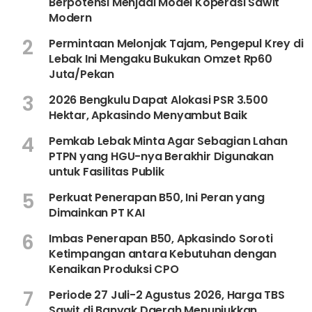
Berpotensi Menjadi Model Koperasi Sawit
Modern
2
Permintaan Melonjak Tajam, Pengepul Krey di
Lebak Ini Mengaku Bukukan Omzet Rp60
Juta/Pekan
3
2026 Bengkulu Dapat Alokasi PSR 3.500
Hektar, Apkasindo Menyambut Baik
4
Pemkab Lebak Minta Agar Sebagian Lahan
PTPN yang HGU-nya Berakhir Digunakan
untuk Fasilitas Publik
5
Perkuat Penerapan B50, Ini Peran yang
Dimainkan PT KAI
6
Imbas Penerapan B50, Apkasindo Soroti
Ketimpangan antara Kebutuhan dengan
Kenaikan Produksi CPO
7
Periode 27 Juli-2 Agustus 2026, Harga TBS
Sawit di Banyak Daerah Menunjukkan